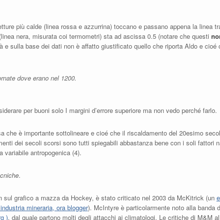
etture più calde (linea rossa e azzurrina) toccano e passano appena la linea tr
(linea nera, misurata coi termometri) sta ad ascissa 0.5 (notare che questi
no
à e sulla base dei dati non è affatto giustificato quello che riporta Aldo e cioé
ornate dove erano nel 1200.
derare per buoni solo I margini d’errore superiore ma non vedo perché farlo.
sa che è importante sottolineare e cioé che il riscaldamento del 20esimo seco
ti dei secoli scorsi sono tutti spiegabili abbastanza bene con i soli fattori n
a variabile antropogenica (4).
ecniche
.
n sul grafico a mazza da Hockey, è stato criticato nel 2003 da McKitrick (un
e
industria mineraria, ora blogger
). McIntyre è particolarmente noto alla banda d
g )
, dal quale partono molti degli attacchi ai climatologi. Le critiche di M&M 