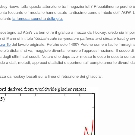
key riceve tutta questa attenzione tra i negazionisti? Probabilmente perché è
ente toccante e i media lo hanno usato tantissimo come simbolo dell’ AGW. L
durante
la famosa scenetta della gru.
il sostegno ad AGW va ben oltre il grafico a mazza da Hockey, credo sia import
 di Mann si intitola “
Global-scale temperature patterns and climate forcing ove
ura 1b
del lavoro originale. Perché solo 1400? Perché come è facile immaginare
 più distanti si va, maggiore diventa l’errore e l’approssimazione. Il succo di
lta degli ultimi sei secoli. Notare che dopo aver messo le cose in questo contes
ndo a dati, metodi, approcci statistici e sperimentali completamente diversi da
a da hockey basati su la linea di retrazione dei ghiacciai: