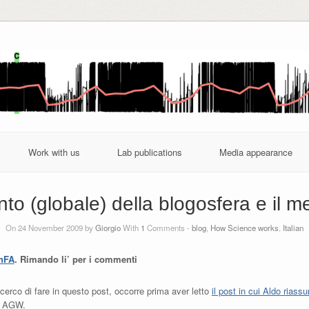
Work with us
Lab publications
Media appearance
nto (globale) della blogosfera e il me
On 24 November 2009 by
Giorgio
With
1
Comments -
blog
,
How Science works
,
Italian
nFA
. Rimando li’ per i commenti
cerco di fare in questo post, occorre prima aver letto
il post in cui Aldo riass
ul AGW.