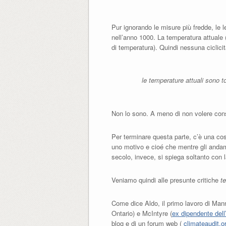
Pur ignorando le misure più fredde, le l
nell’anno 1000. La temperatura attuale 
di temperatura). Quindi nessuna ciclicit
le temperature attuali sono t
Non lo sono. A meno di non volere consi
Per terminare questa parte, c’è una co
uno motivo e cioé che mentre gli andamen
secolo, invece, si spiega soltanto con l
Veniamo quindi alle presunte critiche
t
Come dice Aldo, il primo lavoro di Man
Ontario) e McIntyre (
ex dipendente dell’
blog e di un forum web (
climateaudit.or