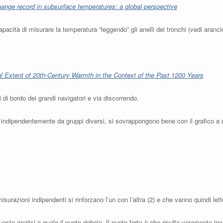
ange record in subsurface temperatures: a global perspective
capacità di misurare la temperatura “leggendo” gli anelli dei tronchi (vedi aranc
l Extent of 20th-Century Warmth in the Context of the Past 1200 Years
ri di bordo dei grandi navigatori e via discorrendo.
uti indipendentemente da gruppi diversi, si sovrappongono bene con il grafico
surazioni indipendenti si rinforzano l’un con l’altra (2) e che vanno quindi let
queste analisi e quale il punto debole. Il punto forte è che risulta veramente in