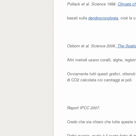
Pollack et al. Science 1998.
Climate ch
basati sulla
dendrocronologia
, cioé la 
Osborn et al. Science 2006.
The Spatia
Altri metodi usano coralli, alghe, regist
Ovviamente tutti questi grafici, otten
di CO2 calcolata coi carotaggi ai poli.
Report IPCC 2007.
Credo che sia chiaro che tutte queste mi
Detto questo, quale è il punto forte di 