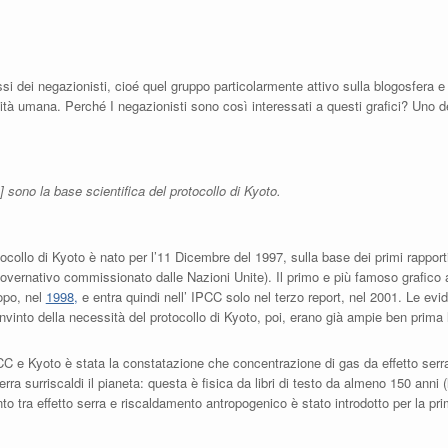
i dei negazionisti, cioé quel gruppo particolarmente attivo sulla blogosfera e
tività umana. Perché I negazionisti sono così interessati a questi grafici? Uno
] sono la base scientifica del protocollo di Kyoto.
ocollo di Kyoto è nato per l’11 Dicembre del 1997, sulla base dei primi rapport
-governativo commissionato dalle Nazioni Unite). Il primo e più famoso grafic
dopo, nel
1998,
e entra quindi nell’ IPCC solo nel terzo report, nel 2001. Le ev
vinto della necessità del protocollo di Kyoto, poi, erano già ampie ben prim
IPCC e Kyoto è stata la constatazione che concentrazione di gas da effetto serr
rra surriscaldi il pianeta: questa è fisica da libri di testo da almeno 150 anni (
to tra effetto serra e riscaldamento antropogenico è stato introdotto per la pr