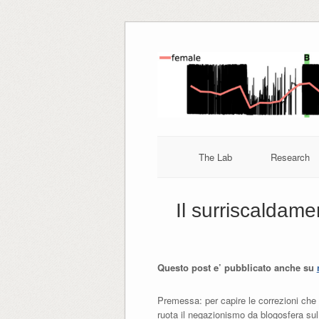
Skip
to
content
The Lab
Research
Il surriscaldame
Questo post e’ pubblicato anche su
Premessa: per capire le correzioni che 
ruota il negazionismo da blogosfera s