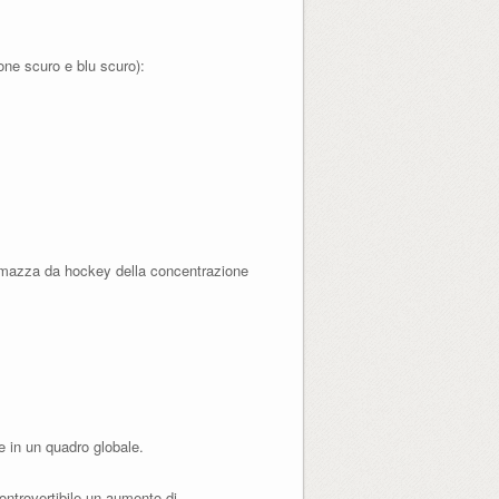
ione scuro e blu scuro):
 a mazza da hockey della concentrazione
te in un quadro globale.
controvertibile un aumento di